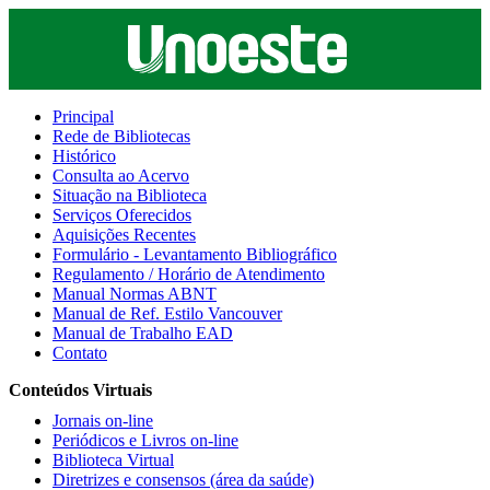
Principal
Rede de Bibliotecas
Histórico
Consulta ao Acervo
Situação na Biblioteca
Serviços Oferecidos
Aquisições Recentes
Formulário - Levantamento Bibliográfico
Regulamento / Horário de Atendimento
Manual Normas ABNT
Manual de Ref. Estilo Vancouver
Manual de Trabalho EAD
Contato
Conteúdos Virtuais
Jornais on-line
Periódicos e Livros on-line
Biblioteca Virtual
Diretrizes e consensos (área da saúde)