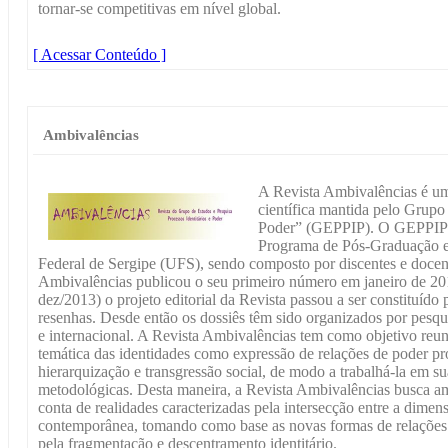
tornar-se competitivas em nível global.
[ Acessar Conteúdo ]
Ambivalências
A Revista Ambivalências é um
científica mantida pelo Grupo 
Poder” (GEPPIP). O GEPPIP f
Programa de Pós-Graduação 
Federal de Sergipe (UFS), sendo composto por discentes e docent
Ambivalências publicou o seu primeiro número em janeiro de 2013
dez/2013) o projeto editorial da Revista passou a ser constituído p
resenhas. Desde então os dossiês têm sido organizados por pesq
e internacional. A Revista Ambivalências tem como objetivo reun
temática das identidades como expressão de relações de poder pro
hierarquização e transgressão social, de modo a trabalhá-la em su
metodológicas. Desta maneira, a Revista Ambivalências busca am
conta de realidades caracterizadas pela intersecção entre a dimensõ
contemporânea, tomando como base as novas formas de relaçõ
pela fragmentação e descentramento identitário.