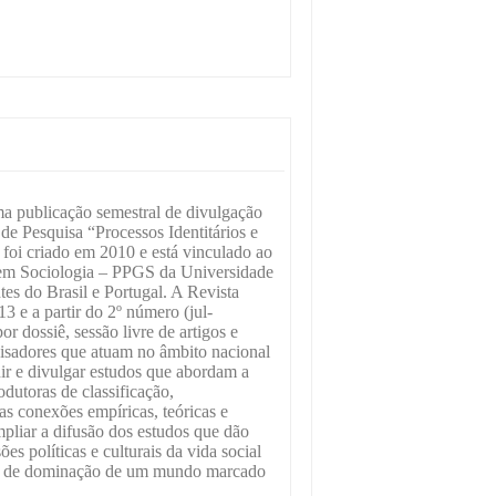
a publicação semestral de divulgação
de Pesquisa “Processos Identitários e
oi criado em 2010 e está vinculado ao
em Sociologia – PPGS da Universidade
es do Brasil e Portugal. A Revista
 e a partir do 2º número (jul-
or dossiê, sessão livre de artigos e
uisadores que atuam no âmbito nacional
ir e divulgar estudos que abordam a
dutoras de classificação,
as conexões empíricas, teóricas e
pliar a difusão dos estudos que dão
es políticas e culturais da vida social
es de dominação de um mundo marcado