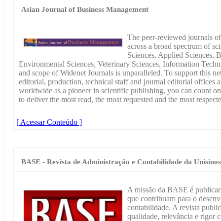
Asian Journal of Business Management
The peer-reviewed journals of
across a broad spectrum of scie
Sciences, Applied Sciences, B
Environmental Sciences, Veterinary Sciences, Information Techn
and scope of Widenet Journals is unparalleled. To support this n
editorial, production, technical staff and journal editorial office
worldwide as a pioneer in scientific publishing, you can count o
to deliver the most read, the most requested and the most respecte
[ Acessar Conteúdo ]
BASE - Revista de Administração e Contabilidade da Unisinos
A missão da BASE é publicar p
que contribuam para o desenvo
contabilidade. A revista publi
qualidade, relevância e rigor c