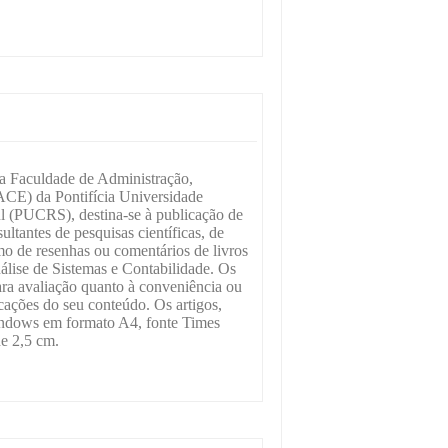
la Faculdade de Administração,
CE) da Pontifícia Universidade
l (PUCRS), destina-se à publicação de
esultantes de pesquisas científicas, de
mo de resenhas ou comentários de livros
álise de Sistemas e Contabilidade. Os
ara avaliação quanto à conveniência ou
cações do seu conteúdo. Os artigos,
indows em formato A4, fonte Times
e 2,5 cm.