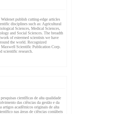
 Widenet publish cutting-edge articles
ntific disciplines such as: Agricultural
iological Sciences, Medical Sciences,
ology and Social Sciences. The breadth
etwork of esteemed scientists we have
s around the world. Recognized
n Maxwell Scientific Publication Corp.
d scientific research.
esquisas científicas de alta qualidade
lvimento das ciências da gestão e da
ca artigos acadêmicos originais de alta
ientífico nas áreas de ciências contábeis