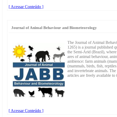
[ Acessar Conteúdo ]
Journal of Animal Behaviour and Biometeorology
The Journal of Animal Behav
1265) is a journal published q
the Semi-Arid (Brazil), where t
ares of animal behaviour, ani
ambience: farm animals (mamma
(mammals, birds, fish, reptile
and invertebrate animals. The 
articles are freely available t
[ Acessar Conteúdo ]