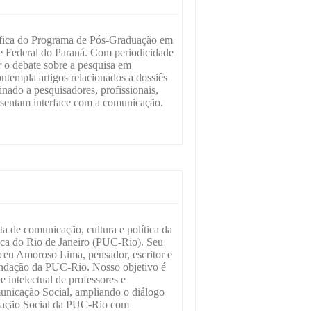
ntífica do Programa de Pós-Graduação em
 Federal do Paraná. Com periodicidade
r o debate sobre a pesquisa em
templa artigos relacionados a dossiês
inado a pesquisadores, profissionais,
esentam interface com a comunicação.
 de comunicação, cultura e política da
ica do Rio de Janeiro (PUC-Rio). Seu
u Amoroso Lima, pensador, escritor e
fundação da PUC-Rio. Nosso objetivo é
e intelectual de professores e
unicação Social, ampliando o diálogo
ação Social da PUC-Rio com