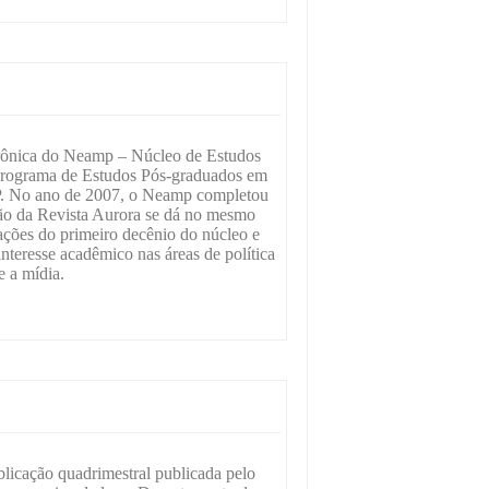
trônica do Neamp – Núcleo de Estudos
 Programa de Estudos Pós-graduados em
P. No ano de 2007, o Neamp completou
ção da Revista Aurora se dá no mesmo
ções do primeiro decênio do núcleo e
nteresse acadêmico nas áreas de política
e a mídia.
licação quadrimestral publicada pelo