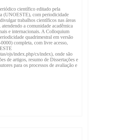
riódico científico editado pela
sta (UNOESTE), com periodicidade
divulgar trabalhos científicos nas áreas
s, atendendo a comunidade acadêmica
onais e internacionais. A Colloquium
eriodicidade quadrimestral em versão
-0000) completa, com livre acesso,
NOESTE
istas/ojs/index.php/cs/index), onde são
es de artigos, resumo de Dissertações e
utores para os processos de avaliação e