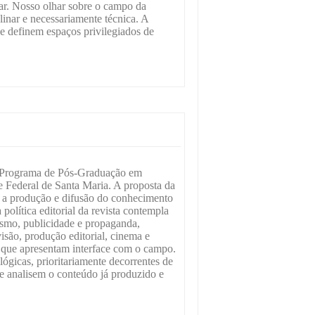
nar. Nosso olhar sobre o campo da
inar e necessariamente técnica. A
que definem espaços privilegiados de
 Programa de Pós-Graduação em
Federal de Santa Maria. A proposta da
 e a produção e difusão do conhecimento
política editorial da revista contempla
ismo, publicidade e propaganda,
visão, produção editorial, cinema e
s que apresentam interface com o campo.
ógicas, prioritariamente decorrentes de
que analisem o conteúdo já produzido e