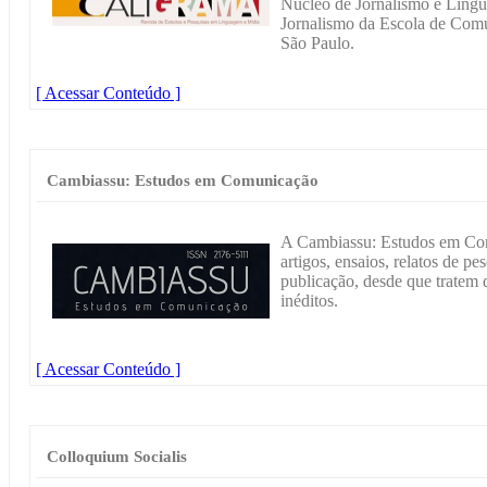
Núcleo de Jornalismo e Ling
Jornalismo da Escola de Comu
São Paulo.
[ Acessar Conteúdo ]
Cambiassu: Estudos em Comunicação
A Cambiassu: Estudos em Com
artigos, ensaios, relatos de pe
publicação, desde que trate
inéditos.
[ Acessar Conteúdo ]
Colloquium Socialis