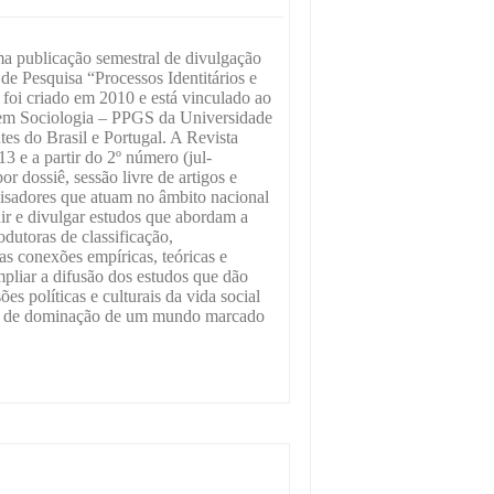
a publicação semestral de divulgação
de Pesquisa “Processos Identitários e
oi criado em 2010 e está vinculado ao
em Sociologia – PPGS da Universidade
es do Brasil e Portugal. A Revista
 e a partir do 2º número (jul-
or dossiê, sessão livre de artigos e
uisadores que atuam no âmbito nacional
ir e divulgar estudos que abordam a
dutoras de classificação,
as conexões empíricas, teóricas e
pliar a difusão dos estudos que dão
es políticas e culturais da vida social
es de dominação de um mundo marcado