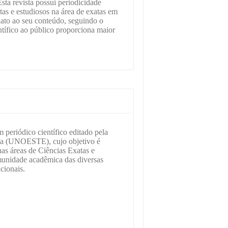
Esta revista possui periodicidade
stas e estudiosos na área de exatas em
diato ao seu conteúdo, seguindo o
ntífico ao público proporciona maior
periódico científico editado pela
sta (UNOESTE), cujo objetivo é
 nas áreas de Ciências Exatas e
unidade acadêmica das diversas
acionais.