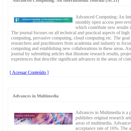
Advanced Computing: An International Journal (ACIJ)
Advanced Computing: An Inter
monthly open access peer-revie
which contribute new results 
The journal focuses on all technical and practical aspects of hi
computing, pervasive computing, cloud computing etc. The goal of
researchers and practitioners from academia and industry to focu
computing and establishing new collaborations in these areas. Auth
journal by submitting articles that illustrate research results, pro
experiences that describe significant advances in the areas of co
[ Acessar Conteúdo ]
Advances in Multimedia
Advances in Multimedia is a p
publishes original research arti
areas of multimedia. Advances
acceptance rate of 16%. The 