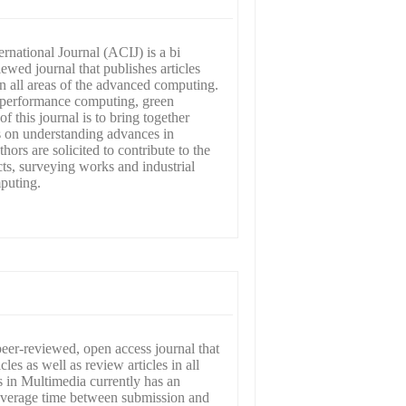
national Journal (ACIJ) is a bi
wed journal that publishes articles
in all areas of the advanced computing.
gh performance computing, green
 this journal is to bring together
s on understanding advances in
ors are solicited to contribute to the
jects, surveying works and industrial
mputing.
eer-reviewed, open access journal that
cles as well as review articles in all
 in Multimedia currently has an
average time between submission and