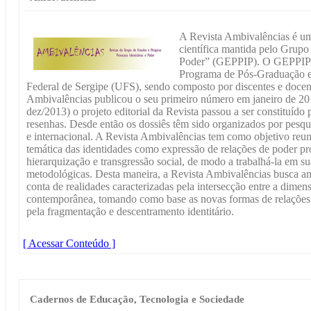
A Revista Ambivalências é um
científica mantida pelo Grupo 
Poder” (GEPPIP). O GEPPIP f
Programa de Pós-Graduação 
Federal de Sergipe (UFS), sendo composto por discentes e docent
Ambivalências publicou o seu primeiro número em janeiro de 2013
dez/2013) o projeto editorial da Revista passou a ser constituído p
resenhas. Desde então os dossiês têm sido organizados por pesq
e internacional. A Revista Ambivalências tem como objetivo reun
temática das identidades como expressão de relações de poder pro
hierarquização e transgressão social, de modo a trabalhá-la em su
metodológicas. Desta maneira, a Revista Ambivalências busca am
conta de realidades caracterizadas pela intersecção entre a dimensõ
contemporânea, tomando como base as novas formas de relaçõ
pela fragmentação e descentramento identitário.
[ Acessar Conteúdo ]
Cadernos de Educação, Tecnologia e Sociedade