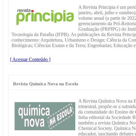
A Revista Principia é um perió
janeiro, abril, julho e outubr
volume anual (a partir de 2022
gerenciamento da Pró-Reitoria
Graduação (PRPIPG) do Instit
Tecnologia da Paraíba (IFPB). As publicações da Revista Princip
conhecimento: Arquitetura, Urbanismo e Design; Ciência da Com
Biológicas; Ciências Exatas e da Terra; Engenharias; Educação e
[ Acessar Conteúdo ]
Revista Química Nova na Escola
A Revista Química Nova na E
trimestral, propõe-se a subsidi
da comunidade do Ensino de Q
linha editorial da Sociedade B
também a revista Química Nova
Chemical Society. Química No
educador, suscitando debates e