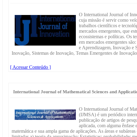
O International Journal of Inno
cuja missão é servir como veí
trabalhos científicos e tecno
mercados emergentes, que est
ecossistemas e políticas. Os t
em mercados emergentes são:
e Aprendizagem, Inovação e Su
Inovação, Sistemas de Inovação, Temas Emergentes de Inovação 
[ Acessar Conteúdo ]
International Journal of Mathematical Sciences and Applicati
O International Journal of Ma
(IJMSA) é um periódico intern
publicação de artigos de pesq
aplicada, com alguma ênfase e
matemática e sua ampla gama de aplicações. As áreas e subáreas 
limitadas a) teoria da aproximação; Estatisticas; probabilidade; 