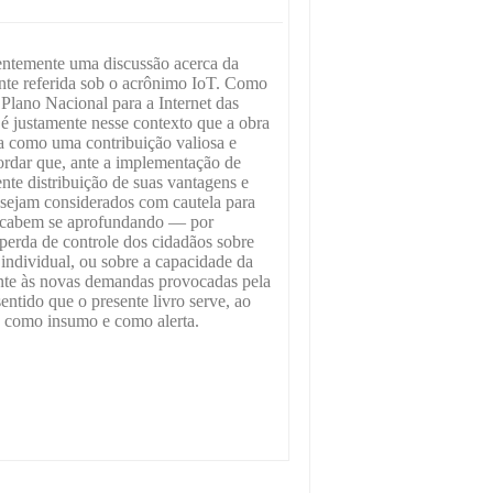
centemente uma discussão acerca da
ente referida sob o acrônimo IoT. Como
 Plano Nacional para a Internet das
é justamente nesse contexto que a obra
a como uma contribuição valiosa e
ordar que, ante a implementação de
nte distribuição de suas vantagens e
s sejam considerados com cautela para
 acabem se aprofundando — por
 perda de controle dos cidadãos sobre
 individual, ou sobre a capacidade da
rente às novas demandas provocadas pela
sentido que o presente livro serve, ao
 como insumo e como alerta.