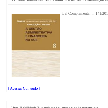
Lei Complementar n. 141/201
[ Acessar Conteúdo ]
Altas Habilidade/Superdotação: encorajando potenciais