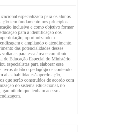
cacional especializado para os alunos
tação tem fundamento nos princípios
ucação inclusiva e como objetivo formar
 educação para a identificação dos
superdotação, oportunizando a
rendizagem e ampliando o atendimento,
imento das potencialidades desses
 voltadas para essa área e contribuir
ria de Educação Especial do Ministério
 especialistas para elaborar esse
e livros didático-pedagógicos contendo
m altas habilidades/superdotação,
ntos que serão construídos de acordo com
anização do sistema educacional, no
os, garantindo que tenham acesso a
rendizagem.