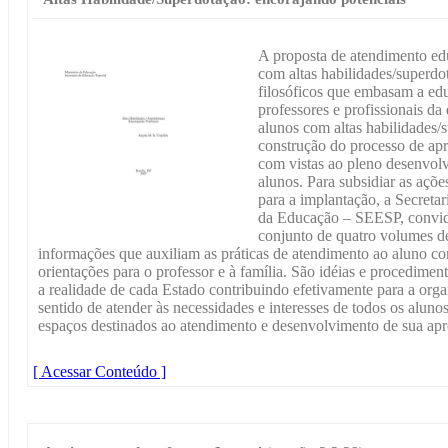
A proposta de atendimento edu
com altas habilidades/superdo
filosóficos que embasam a ed
professores e profissionais da
alunos com altas habilidades/
construção do processo de ap
com vistas ao pleno desenvolv
alunos. Para subsidiar as ações
para a implantação, a Secreta
da Educação – SEESP, convidou
conjunto de quatro volumes d
informações que auxiliam as práticas de atendimento ao aluno co
orientações para o professor e à família. São idéias e procedime
a realidade de cada Estado contribuindo efetivamente para a org
sentido de atender às necessidades e interesses de todos os alun
espaços destinados ao atendimento e desenvolvimento de sua ap
[ Acessar Conteúdo ]