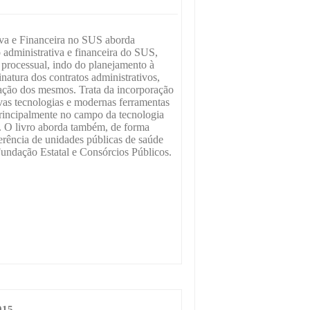
iva e Financeira no SUS aborda
 administrativa e financeira do SUS,
 processual, indo do planejamento à
inatura dos contratos administrativos,
zação dos mesmos. Trata da incorporação
as tecnologias e modernas ferramentas
 principalmente no campo da tecnologia
 O livro aborda também, de forma
gerência de unidades públicas de saúde
undação Estatal e Consórcios Públicos.
015