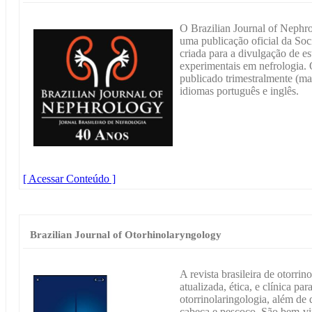
O Brazilian Journal of Nephro
uma publicação oficial da Soc
criada para a divulgação de est
experimentais em nefrologia.
publicado trimestralmente (ma
idiomas português e inglês.
[ Acessar Conteúdo ]
Brazilian Journal of Otorhinolaryngology
A revista brasileira de otorri
atualizada, ética, e clínica p
otorrinolaringologia, além de 
cabeça e pescoço. São bem-vin