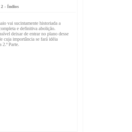
 2 - Índios
aio vai sucintamente historiada a
completa e definitiva abolição.
ível deixar de entrar no plano desse
e cuja importância se fará idéia
 2.ª Parte.