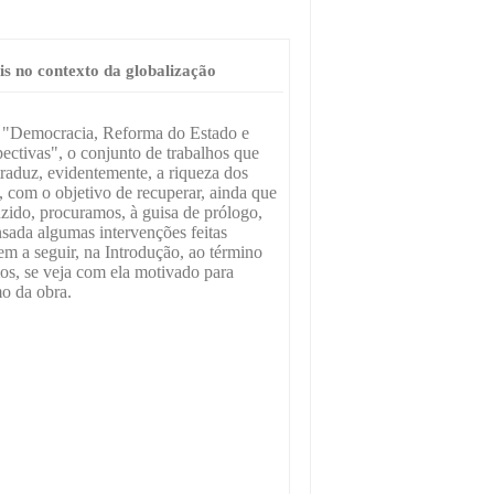
s no contexto da globalização
 "Democracia, Reforma do Estado e
ectivas", o conjunto de trabalhos que
traduz, evidentemente, a riqueza dos
, com o objetivo de recuperar, ainda que
uzido, procuramos, à guisa de prólogo,
sada algumas intervenções feitas
em a seguir, na Introdução, ao término
mos, se veja com ela motivado para
mo da obra.