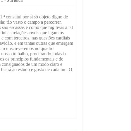
 1 - Jurídica
1.ª constitui por si só objeto digno de
la; tão vasto o campo a percorrer.
 são escassas e como que fugitivas a tal
finitas relações cíveis que ligam os
 e com terceiros, nas questões cardiais
ravidão, e em tantas outras que emergem
circunscreveremos no quadro
 nosso trabalho, procurando todavia
os os princípios fundamentais e de
am consignados de um modo claro e
ficará ao estudo e gosto de cada um. O