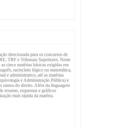
ração direcionada para os concursos de
RE, TRF e Tribunais Superiores. Neste
de as cinco matérias básicas exigidas em
uguês, raciocínio lógico ou matemática,
onal e administrativo, até as matérias
Arquivologia e Administração Pública) e
tes ramos do direito. Além da linguagem
 de resumo, esquemas e gráficos
ização mais rápida da matéria.