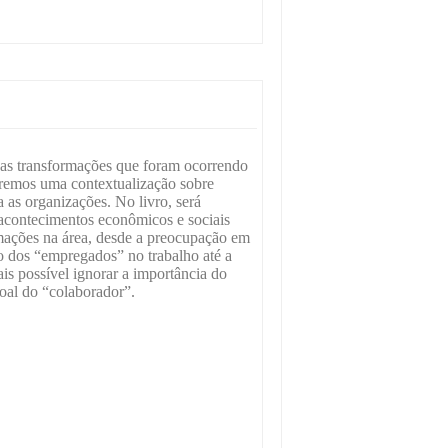
 as transformações que foram ocorrendo
aremos uma contextualização sobre
a as organizações. No livro, será
 acontecimentos econômicos e sociais
rmações na área, desde a preocupação em
o dos “empregados” no trabalho até a
is possível ignorar a importância do
soal do “colaborador”.