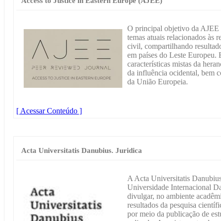
Access to Justice in Eastern Europe (AJEE)
O principal objetivo da AJEE 
temas atuais relacionados às r
civil, compartilhando resultad
em países do Leste Europeu. E
características mistas da heran
da influência ocidental, bem c
da União Europeia.
[ Acessar Conteúdo ]
Acta Universitatis Danubius. Juridica
A Acta Universitatis Danubius
Universidade Internacional D
divulgar, no ambiente acadêmi
resultados da pesquisa científ
por meio da publicação de est