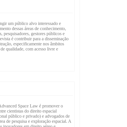
gir um público alvo interessado e
mento dessas áreas de conhecimento,
, pesquisadores, gestores públicos e
revista é contribuir para a disseminação
stração, especificamente nos âmbitos
 de qualidade, com acesso livre e
a Advanced Space Law é promover o
re cientistas do direito espacial
cional público e privado) e advogados de
rea de pesquisa e exploração espacial. A
s inovadores em direito aéreo e