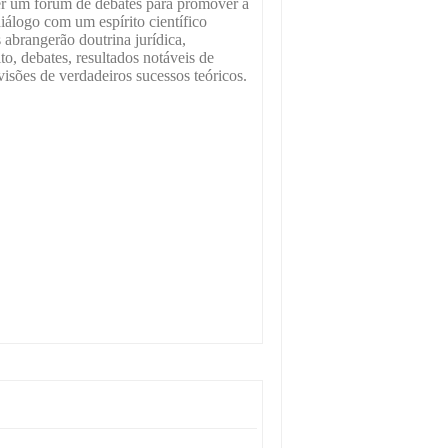
ser um fórum de debates para promover a
diálogo com um espírito científico
 abrangerão doutrina jurídica,
eito, debates, resultados notáveis de
evisões de verdadeiros sucessos teóricos.