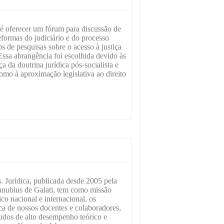
é oferecer um fórum para discussão de
eformas do judiciário e do processo
os de pesquisas sobre o acesso à justiça
ssa abrangência foi escolhida devido às
ça da doutrina jurídica pós-socialista e
omo à aproximação legislativa ao direito
. Juridica, publicada desde 2005 pela
anubius de Galati, tem como missão
co nacional e internacional, os
ica de nossos docentes e colaboradores,
udos de alto desempenho teórico e