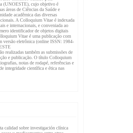
sta (UNOESTE), cujo objetivo é
 nas áreas de Ciências da Saúde e
nidade acadêmica das diversas
nacionais. A Colloquium Vitae é indexada
ais e internacionais, e conveniada ao
ro identificador de objetos digitais
loquium Vitae é uma publicação com
m versão eletrônica (online ISSN: 1984-
NOESTE
e são realizadas também as submissões de
iação e publicação. O título Colloquium
iografias, notas de rodapé, referências e
e integridade científica e ética nas
a calidad sobre investigación clínica