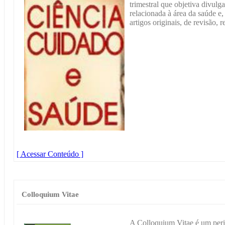
trimestral que objetiva divulga
relacionada à área da saúde e
artigos originais, de revisão, r
[ Acessar Conteúdo ]
Colloquium Vitae
A Colloquium Vitae é um perió