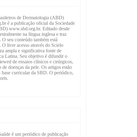
rasileiros de Dermatologia (ABD)
br é a publicação oficial da Sociedade
SBD) www.sbd.org.br. Editado desde
stralmente na língua inglesa e traz
. O seu conteúdo também está
 O livre acesso através do Scielo
a ampla e significativa fonte de
a Latina. Seu objetivo é difundir o
ewed de ensaios clínicos e cirúrgicos,
o de doenças da pele. Os artigos estão
base curricular da SBD. O periódico,
orts.
 Saúde é um periódico de publicação