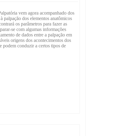
 Palpatória vem agora acompanhado dos
s à palpação dos elementos anatômicos
ontrará os parâmetros para fazer as
deparar-se com algumas informações
uzamento de dados entre a palpação em
ssíveis origens dos acontecimentos dos
ue podem conduzir a certos tipos de