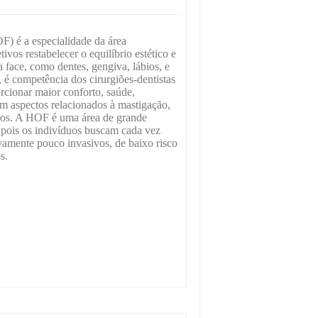
F) é a especialidade da área
ivos restabelecer o equilíbrio estético e
a face, como dentes, gengiva, lábios, e
 é competência dos cirurgiões-dentistas
cionar maior conforto, saúde,
em aspectos relacionados à mastigação,
tros. A HOF é uma área de grande
, pois os indivíduos buscam cada vez
vamente pouco invasivos, de baixo risco
s.