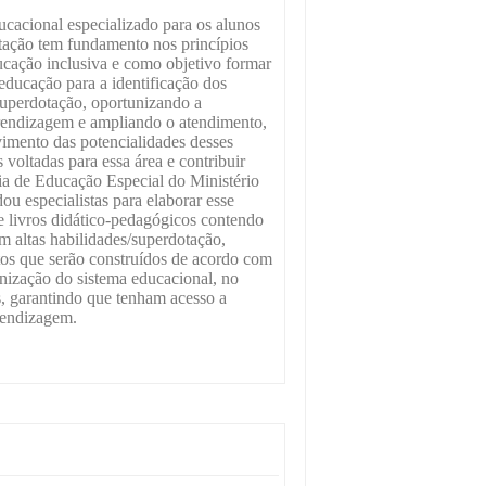
cacional especializado para os alunos
tação tem fundamento nos princípios
ucação inclusiva e como objetivo formar
 educação para a identificação dos
superdotação, oportunizando a
rendizagem e ampliando o atendimento,
imento das potencialidades desses
 voltadas para essa área e contribuir
ria de Educação Especial do Ministério
 especialistas para elaborar esse
e livros didático-pedagógicos contendo
m altas habilidades/superdotação,
ntos que serão construídos de acordo com
anização do sistema educacional, no
os, garantindo que tenham acesso a
rendizagem.