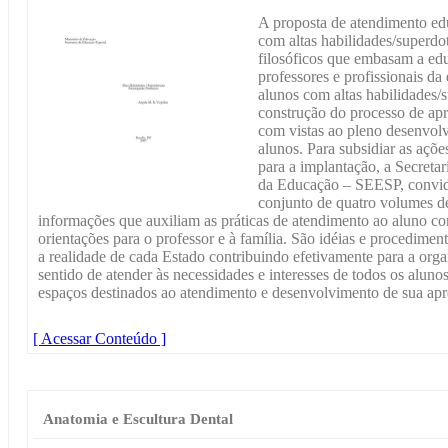
A proposta de atendimento edu
com altas habilidades/superdo
filosóficos que embasam a ed
professores e profissionais da
alunos com altas habilidades/
construção do processo de ap
com vistas ao pleno desenvolv
alunos. Para subsidiar as ações
para a implantação, a Secreta
da Educação – SEESP, convidou
conjunto de quatro volumes d
informações que auxiliam as práticas de atendimento ao aluno co
orientações para o professor e à família. São idéias e procedime
a realidade de cada Estado contribuindo efetivamente para a org
sentido de atender às necessidades e interesses de todos os alun
espaços destinados ao atendimento e desenvolvimento de sua ap
[ Acessar Conteúdo ]
Anatomia e Escultura Dental