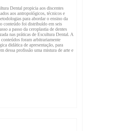
tura Dental propicia aos discentes
iados aos antropológicos, técnicos e
metodologias para abordar o ensino da
 o conteúdo foi distribuído em seis
asso a passo da ceroplastia de dentes
zada nas práticas de Escultura Dental. A
s conteúdos foram arbitrariamente
ica didática de apresentação, para
em dessa profissão uma mistura de arte e