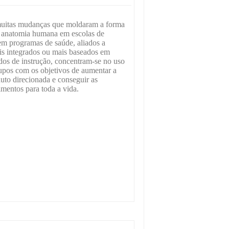
muitas mudanças que moldaram a forma
 anatomia humana em escolas de
em programas de saúde, aliados a
is integrados ou mais baseados em
dos de instrução, concentram-se no uso
upos com os objetivos de aumentar a
uto direcionada e conseguir as
imentos para toda a vida.