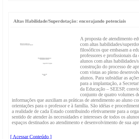
Altas Habilidade/Superdotação: encorajando potenciais
A proposta de atendimento edu
com altas habilidades/superdo
filosóficos que embasam a ed
professores e profissionais da
alunos com altas habilidades/
construção do processo de ap
com vistas ao pleno desenvolv
alunos. Para subsidiar as ações
para a implantação, a Secreta
da Educação – SEESP, convidou
conjunto de quatro volumes d
informações que auxiliam as práticas de atendimento ao aluno co
orientações para o professor e à família. São idéias e procedime
a realidade de cada Estado contribuindo efetivamente para a org
sentido de atender às necessidades e interesses de todos os alun
espaços destinados ao atendimento e desenvolvimento de sua ap
[ Acessar Conteúdo ]