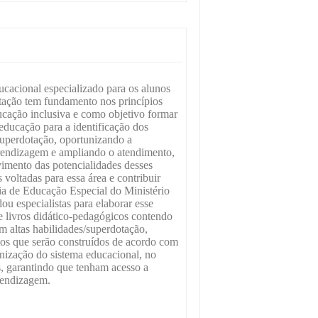
cacional especializado para os alunos
tação tem fundamento nos princípios
ucação inclusiva e como objetivo formar
 educação para a identificação dos
superdotação, oportunizando a
rendizagem e ampliando o atendimento,
imento das potencialidades desses
 voltadas para essa área e contribuir
ria de Educação Especial do Ministério
 especialistas para elaborar esse
e livros didático-pedagógicos contendo
m altas habilidades/superdotação,
ntos que serão construídos de acordo com
anização do sistema educacional, no
os, garantindo que tenham acesso a
rendizagem.