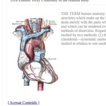
1918 Edition: Gray’s Anatomy of the Human Body
THE TERM human anatomy comp
structures which make up the h
deals merely with the parts wh
and which can be rendered evi
methods of dissection. Regard
studied by two methods: (1) th
considered—systematic anatom
studied in relation to one an
[ Acessar Conteúdo ]