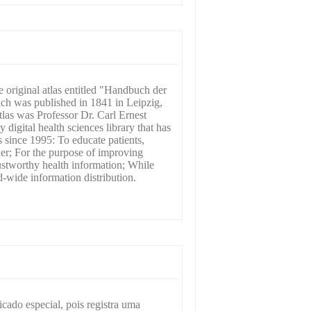
he original atlas entitled "Handbuch der
h was published in 1841 in Leipzig,
tlas was Professor Dr. Carl Ernest
igital health sciences library that has
 since 1995: To educate patients,
er; For the purpose of improving
trustworthy health information; While
d-wide information distribution.
cado especial, pois registra uma