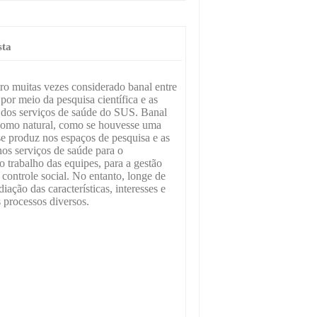
sta
ro muitas vezes considerado banal entre
or meio da pesquisa científica e as
o dos serviços de saúde do SUS. Banal
como natural, como se houvesse uma
 se produz nos espaços de pesquisa e as
os serviços de saúde para o
trabalho das equipes, para a gestão
 controle social. No entanto, longe de
iação das características, interesses e
 processos diversos.