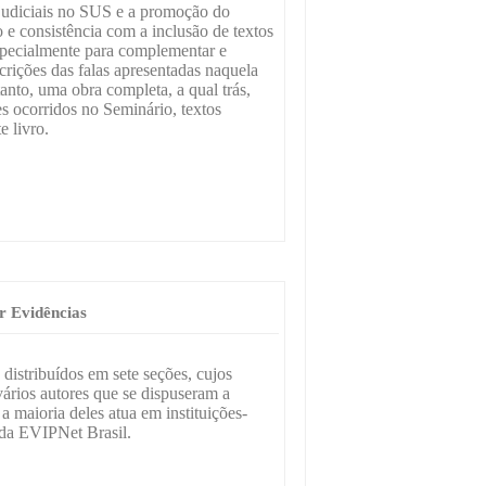
 judiciais no SUS e a promoção do
 e consistência com a inclusão de textos
especialmente para complementar e
crições das falas apresentadas naquela
nto, uma obra completa, a qual trás,
es ocorridos no Seminário, textos
e livro.
r Evidências
 distribuídos em sete seções, cujos
vários autores que se dispuseram a
 maioria deles atua em instituições-
a EVIPNet Brasil.