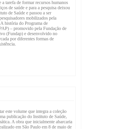
ue a tarefa de formar recursos humanos
viços de saúde e para a pesquisa deixou
ituto de Saúde e passou a ser
pesquisadores mobilizados pela
A história do Programa de
(PAP) – promovido pela Fundação de
ivo (Fundap) e desenvolvido no
rcada por diferentes formas de
istência.
tar este volume que integra a coleção
ma publicação do Instituto de Saúde,
ática. A obra que inicialmente abarcaria
 realizado em São Paulo em 8 de maio de