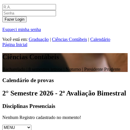
Fazer Login
Esqueci minha senha
Você está em:
Graduação
|
Ciências Contábeis
|
Calendário
Página Inicial
Ciências Contábeis
Bacharelado |
8 semestres letivos | Noturno
| Presidente Prudente
Calendário de provas
2° Semestre 2026 - 2ª Avaliação Bimestral
Disciplinas Presenciais
Nenhum Registro cadastrado no momento!