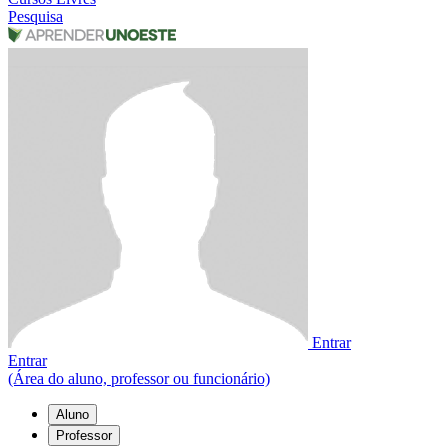
Pesquisa
Entrar
Entrar
(Área do aluno, professor ou funcionário)
Aluno
Professor