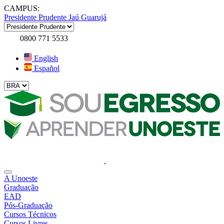
CAMPUS:
Presidente Prudente
Jaú
Guarujá
0800 771 5533
English
Español
A Unoeste
Graduação
EAD
Pós-Graduação
Cursos Técnicos
Cursos Livres