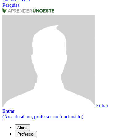
Pesquisa
Entrar
Entrar
(Área do aluno, professor ou funcionário)
Aluno
Professor