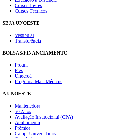
Cursos Livres
Cursos Técnicos
SEJA UNOESTE
Vestibular
Transferência
BOLSAS/FINANCIAMENTO
Prouni
Fies
Unocred
Programa Mais Médicos
A UNOESTE
Mantenedora
50 Anos
Avaliação Institucional (CPA)
Acolhimento
Prêmios
Campi Universitários