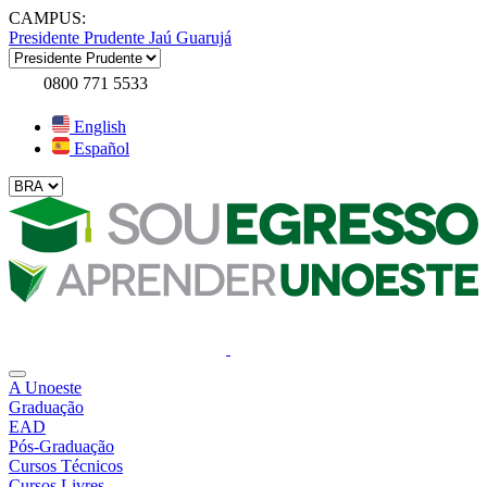
CAMPUS:
Presidente Prudente
Jaú
Guarujá
0800 771 5533
English
Español
A Unoeste
Graduação
EAD
Pós-Graduação
Cursos Técnicos
Cursos Livres