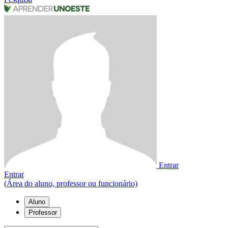
Entrar
Entrar
(Área do aluno, professor ou funcionário)
Aluno
Professor