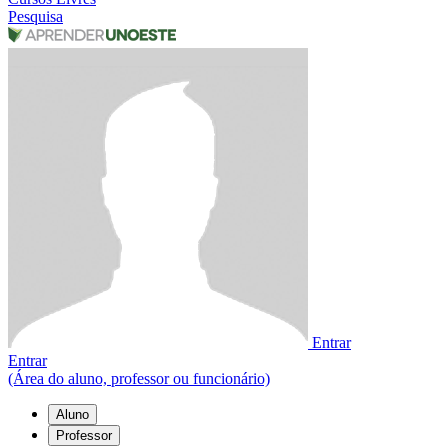
Pesquisa
Entrar
Entrar
(Área do aluno, professor ou funcionário)
Aluno
Professor