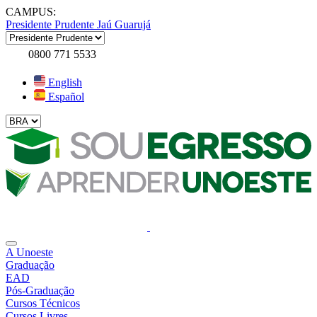
CAMPUS:
Presidente Prudente
Jaú
Guarujá
0800 771 5533
English
Español
A Unoeste
Graduação
EAD
Pós-Graduação
Cursos Técnicos
Cursos Livres