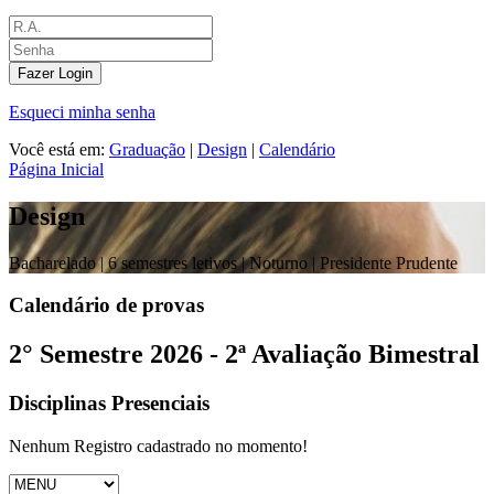
Fazer Login
Esqueci minha senha
Você está em:
Graduação
|
Design
|
Calendário
Página Inicial
Design
Bacharelado |
6 semestres letivos | Noturno
| Presidente Prudente
Calendário de provas
2° Semestre 2026 - 2ª Avaliação Bimestral
Disciplinas Presenciais
Nenhum Registro cadastrado no momento!