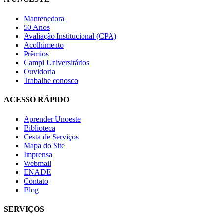
Mantenedora
50 Anos
Avaliação Institucional (CPA)
Acolhimento
Prêmios
Campi Universitários
Ouvidoria
Trabalhe conosco
ACESSO RÁPIDO
Aprender Unoeste
Biblioteca
Cesta de Serviços
Mapa do Site
Imprensa
Webmail
ENADE
Contato
Blog
SERVIÇOS