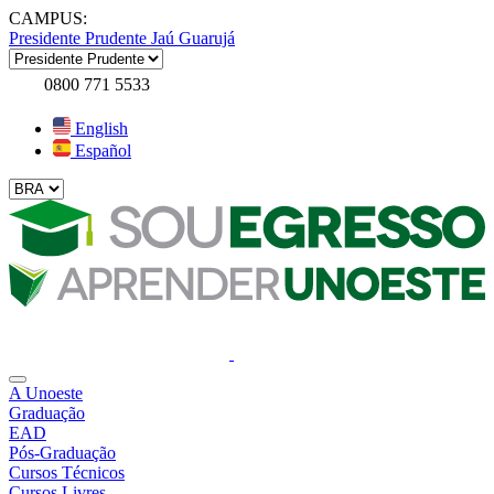
CAMPUS:
Presidente Prudente
Jaú
Guarujá
0800 771 5533
English
Español
A Unoeste
Graduação
EAD
Pós-Graduação
Cursos Técnicos
Cursos Livres