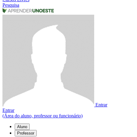
Pesquisa
Entrar
Entrar
(Área do aluno, professor ou funcionário)
Aluno
Professor