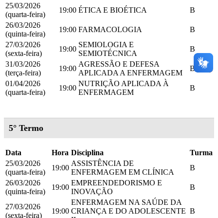
25/03/2026
19:00
ÉTICA E BIOÉTICA
B
(quarta-feira)
26/03/2026
19:00
FARMACOLOGIA
B
(quinta-feira)
27/03/2026
SEMIOLOGIA E
19:00
B
(sexta-feira)
SEMIOTÉCNICA
31/03/2026
AGRESSÃO E DEFESA
19:00
B
(terça-feira)
APLICADA A ENFERMAGEM
01/04/2026
NUTRIÇÃO APLICADA À
19:00
B
(quarta-feira)
ENFERMAGEM
5° Termo
Data
Hora
Disciplina
Turma
25/03/2026
ASSISTÊNCIA DE
19:00
B
(quarta-feira)
ENFERMAGEM EM CLÍNICA
26/03/2026
EMPREENDEDORISMO E
19:00
B
(quinta-feira)
INOVAÇÃO
ENFERMAGEM NA SAÚDE DA
27/03/2026
19:00
CRIANÇA E DO ADOLESCENTE
B
(sexta-feira)