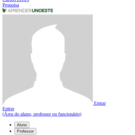
Pesquisa
Entrar
Entrar
(Área do aluno, professor ou funcionário)
Aluno
Professor