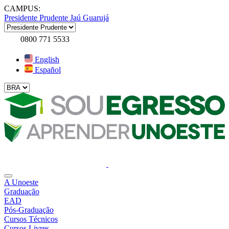
CAMPUS:
Presidente Prudente
Jaú
Guarujá
0800 771 5533
English
Español
A Unoeste
Graduação
EAD
Pós-Graduação
Cursos Técnicos
Cursos Livres