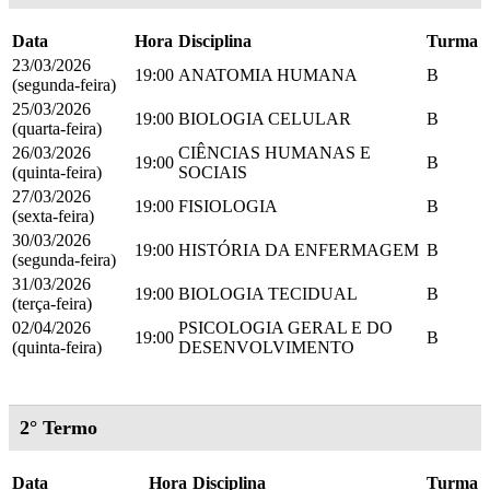
Data
Hora
Disciplina
Turma
23/03/2026
19:00
ANATOMIA HUMANA
B
(segunda-feira)
25/03/2026
19:00
BIOLOGIA CELULAR
B
(quarta-feira)
26/03/2026
CIÊNCIAS HUMANAS E
19:00
B
(quinta-feira)
SOCIAIS
27/03/2026
19:00
FISIOLOGIA
B
(sexta-feira)
30/03/2026
19:00
HISTÓRIA DA ENFERMAGEM
B
(segunda-feira)
31/03/2026
19:00
BIOLOGIA TECIDUAL
B
(terça-feira)
02/04/2026
PSICOLOGIA GERAL E DO
19:00
B
(quinta-feira)
DESENVOLVIMENTO
2° Termo
Data
Hora
Disciplina
Turma