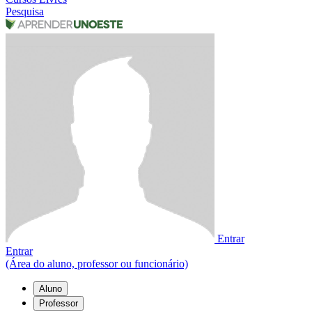
Pesquisa
Entrar
Entrar
(Área do aluno, professor ou funcionário)
Aluno
Professor