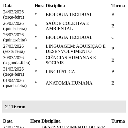
Data
Hora
Disciplina
Turma
24/03/2026
*
BIOLOGIA TECIDUAL
B
(terça-feira)
26/03/2026
SAÚDE COLETIVA E
*
B
(quinta-feira)
AMBIENTAL
26/03/2026
*
BIOLOGIA TECIDUAL
C
(quinta-feira)
27/03/2026
LINGUAGEM: AQUISIÇÃO E
*
B
(sexta-feira)
DESENVOLVIMENTO
30/03/2026
CIÊNCIAS HUMANAS E
*
B
(segunda-feira)
SOCIAIS
31/03/2026
*
LINGUÍSTICA
B
(terça-feira)
01/04/2026
*
ANATOMIA HUMANA
B
(quarta-feira)
2° Termo
Data
Hora
Disciplina
Turma
24/03/2026
DESENVOLVIMENTO DO SER