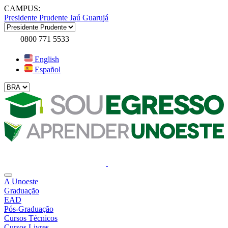
CAMPUS:
Presidente Prudente
Jaú
Guarujá
0800 771 5533
English
Español
A Unoeste
Graduação
EAD
Pós-Graduação
Cursos Técnicos
Cursos Livres