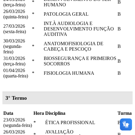
*
B
(terça-feira)
HUMANO
26/03/2026
*
PATOLOGIA GERAL
B
(quinta-feira)
INT.À AUDIOLOGIA E
27/03/2026
*
DESENVOLVIMENTO FUNÇÃO
B
(sexta-feira)
AUDITIVA
30/03/2026
ANATOMOFISIOLOGIA DE
(segunda-
*
B
CABEÇA E PESCOÇO
feira)
31/03/2026
BIOSSEGURANÇA E PRIMEIROS
*
B
(terça-feira)
SOCORROS
01/04/2026
*
FISIOLOGIA HUMANA
B
(quarta-feira)
3° Termo
Data
Hora
Disciplina
Turma
23/03/2026
*
ÉTICA PROFISSIONAL
B
(segunda-feira)
26/03/2026
AVALIAÇÃO
*
B