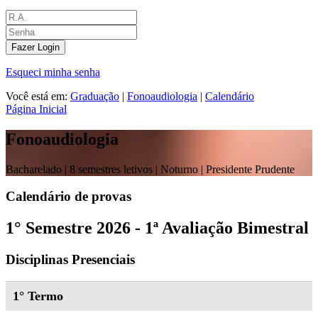
Fazer Login
Esqueci minha senha
Você está em:
Graduação
|
Fonoaudiologia
|
Calendário
Página Inicial
Fonoaudiologia
Bacharelado |
8 semestres letivos | Noturno
| Presidente Prudente
Calendário de provas
1° Semestre 2026 - 1ª Avaliação Bimestral
Disciplinas Presenciais
1° Termo