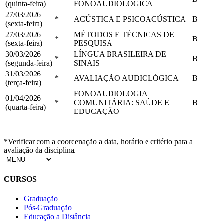
(quinta-feira)
FONOAUDIOLÓGICA
27/03/2026
*
ACÚSTICA E PSICOACÚSTICA
B
(sexta-feira)
27/03/2026
MÉTODOS E TÉCNICAS DE
*
B
(sexta-feira)
PESQUISA
30/03/2026
LÍNGUA BRASILEIRA DE
*
B
(segunda-feira)
SINAIS
31/03/2026
*
AVALIAÇÃO AUDIOLÓGICA
B
(terça-feira)
FONOAUDIOLOGIA
01/04/2026
*
COMUNITÁRIA: SAÚDE E
B
(quarta-feira)
EDUCAÇÃO
*Verificar com a coordenação a data, horário e critério para a
avaliação da disciplina.
CURSOS
Graduação
Pós-Graduação
Educação a Distância