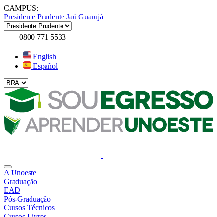
CAMPUS:
Presidente Prudente
Jaú
Guarujá
0800 771 5533
English
Español
A Unoeste
Graduação
EAD
Pós-Graduação
Cursos Técnicos
Cursos Livres