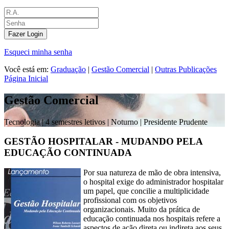
Fazer Login
Esqueci minha senha
Você está em:
Graduação
|
Gestão Comercial
|
Outras Publicações
Página Inicial
Gestão Comercial
Tecnologia |
4 semestres letivos | Noturno
| Presidente Prudente
GESTÃO HOSPITALAR - MUDANDO PELA
EDUCAÇÃO CONTINUADA
Por sua natureza de mão de obra intensiva,
o hospital exige do administrador hospitalar
um papel, que concilie a multiplicidade
profissional com os objetivos
organizacionais. Muito da prática de
educação continuada nos hospitais refere a
aspectos de ação direta ou indireta aos seus