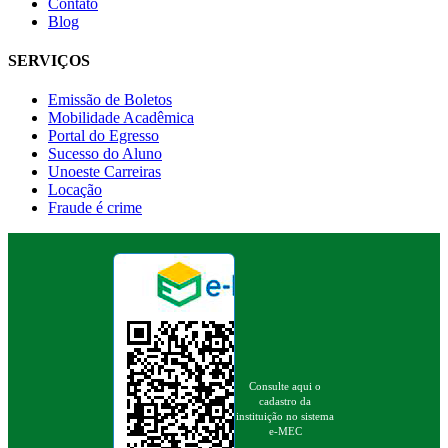
Contato
Blog
SERVIÇOS
Emissão de Boletos
Mobilidade Acadêmica
Portal do Egresso
Sucesso do Aluno
Unoeste Carreiras
Locação
Fraude é crime
Consulte aqui o
cadastro da
instituição no sistema
e-MEC