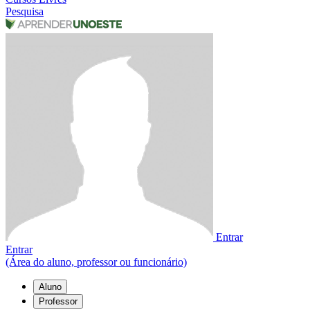
Pesquisa
Entrar
Entrar
(Área do aluno, professor ou funcionário)
Aluno
Professor