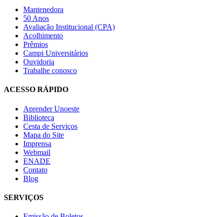
Mantenedora
50 Anos
Avaliação Institucional (CPA)
Acolhimento
Prêmios
Campi Universitários
Ouvidoria
Trabalhe conosco
ACESSO RÁPIDO
Aprender Unoeste
Biblioteca
Cesta de Serviços
Mapa do Site
Imprensa
Webmail
ENADE
Contato
Blog
SERVIÇOS
Emissão de Boletos