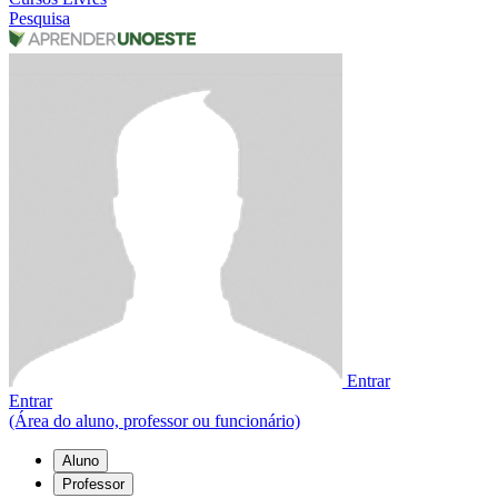
Pesquisa
Entrar
Entrar
(Área do aluno, professor ou funcionário)
Aluno
Professor