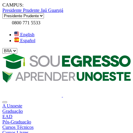
CAMPUS:
Presidente Prudente
Jaú
Guarujá
0800 771 5533
English
Español
A Unoeste
Graduação
EAD
Pós-Graduação
Cursos Técnicos
Cursos Livres