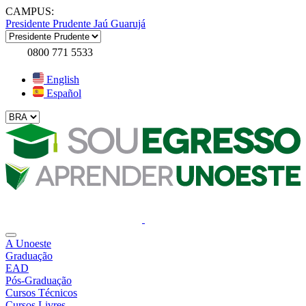
CAMPUS:
Presidente Prudente
Jaú
Guarujá
0800 771 5533
English
Español
A Unoeste
Graduação
EAD
Pós-Graduação
Cursos Técnicos
Cursos Livres