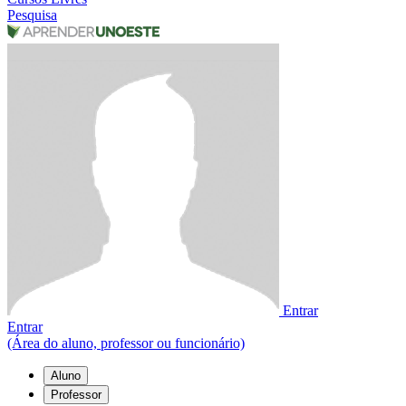
Pesquisa
Entrar
Entrar
(Área do aluno, professor ou funcionário)
Aluno
Professor