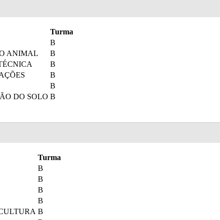
Turma
B
O ANIMAL
B
OTÉCNICA
B
BAÇÕES
B
B
ÇÃO DO SOLO
B
Turma
B
B
B
B
OCULTURA
B