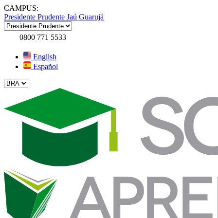
CAMPUS:
Presidente Prudente
Jaú
Guarujá
0800 771 5533
English
Español