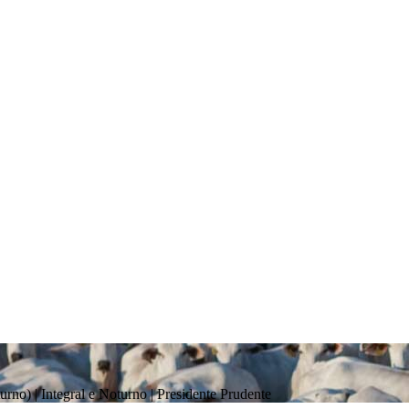
turno) | Integral e Noturno
| Presidente Prudente