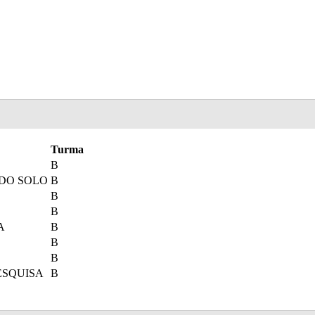
Turma
B
 DO SOLO
B
B
B
A
B
B
B
ESQUISA
B