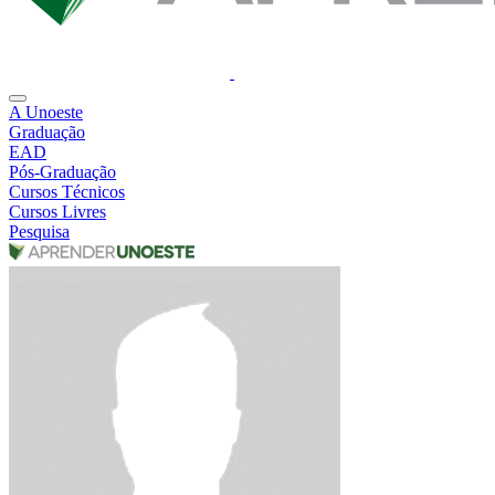
A Unoeste
Graduação
EAD
Pós-Graduação
Cursos Técnicos
Cursos Livres
Pesquisa