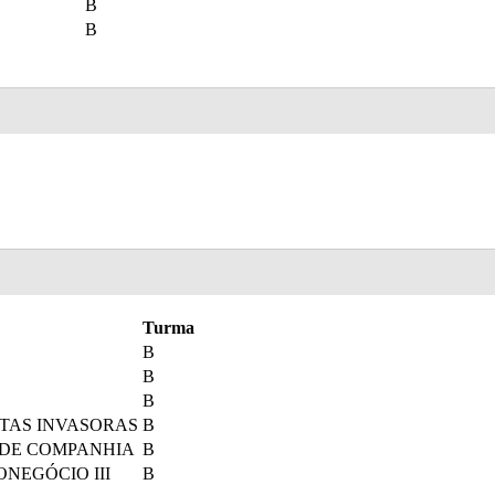
B
B
Turma
B
B
B
TAS INVASORAS
B
 DE COMPANHIA
B
ONEGÓCIO III
B