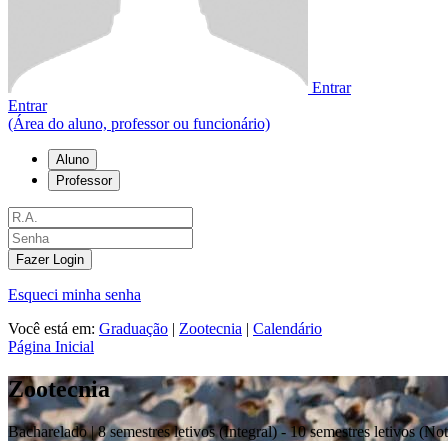
Entrar
Entrar
(Área do aluno, professor ou funcionário)
Aluno
Professor
Fazer Login
Esqueci minha senha
Você está em:
Graduação
|
Zootecnia
|
Calendário
Página Inicial
Zootecnia
Bacharelado |
8 semestres letivos (Integral) - 10 semestres letivos (No