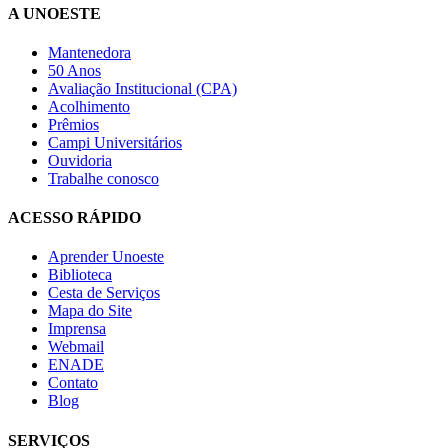
A UNOESTE
Mantenedora
50 Anos
Avaliação Institucional (CPA)
Acolhimento
Prêmios
Campi Universitários
Ouvidoria
Trabalhe conosco
ACESSO RÁPIDO
Aprender Unoeste
Biblioteca
Cesta de Serviços
Mapa do Site
Imprensa
Webmail
ENADE
Contato
Blog
SERVIÇOS