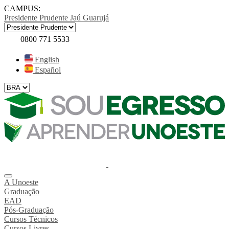
CAMPUS:
Presidente Prudente
Jaú
Guarujá
0800 771 5533
English
Español
A Unoeste
Graduação
EAD
Pós-Graduação
Cursos Técnicos
Cursos Livres