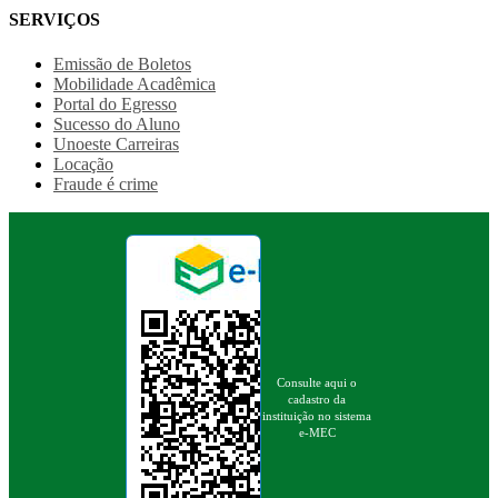
SERVIÇOS
Emissão de Boletos
Mobilidade Acadêmica
Portal do Egresso
Sucesso do Aluno
Unoeste Carreiras
Locação
Fraude é crime
Consulte aqui o
cadastro da
instituição no sistema
e-MEC