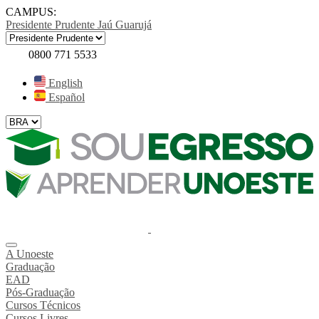
CAMPUS:
Presidente Prudente
Jaú
Guarujá
0800 771 5533
English
Español
A Unoeste
Graduação
EAD
Pós-Graduação
Cursos Técnicos
Cursos Livres