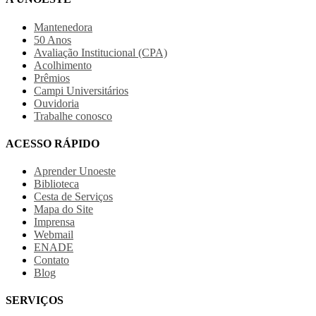
Mantenedora
50 Anos
Avaliação Institucional (CPA)
Acolhimento
Prêmios
Campi Universitários
Ouvidoria
Trabalhe conosco
ACESSO RÁPIDO
Aprender Unoeste
Biblioteca
Cesta de Serviços
Mapa do Site
Imprensa
Webmail
ENADE
Contato
Blog
SERVIÇOS