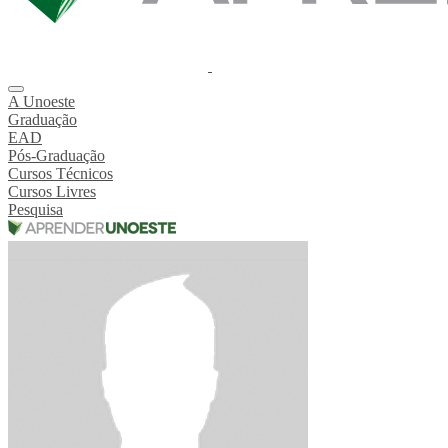
A Unoeste
Graduação
EAD
Pós-Graduação
Cursos Técnicos
Cursos Livres
Pesquisa