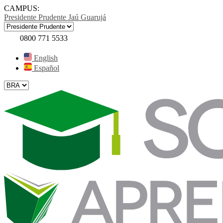
CAMPUS:
Presidente Prudente
Jaú
Guarujá
0800 771 5533
English
Español