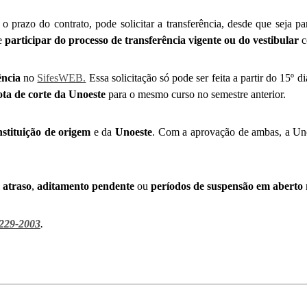
o prazo do contrato, pode solicitar a transferência, desde que seja p
de
participar do processo de transferência vigente ou do vestibular
c
ência
no
SifesWEB.
Essa solicitação só pode ser feita a partir do 15º d
ota de corte da Unoeste
para o mesmo curso no semestre anterior.
nstituição de origem
e da
Unoeste
. Com a aprovação de ambas, a Uno
 atraso
,
aditamento pendente
ou
períodos de suspensão em aberto
3229-2003
.