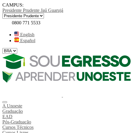
CAMPUS:
Presidente Prudente
Jaú
Guarujá
0800 771 5533
English
Español
A Unoeste
Graduação
EAD
Pós-Graduação
Cursos Técnicos
Cursos Livres