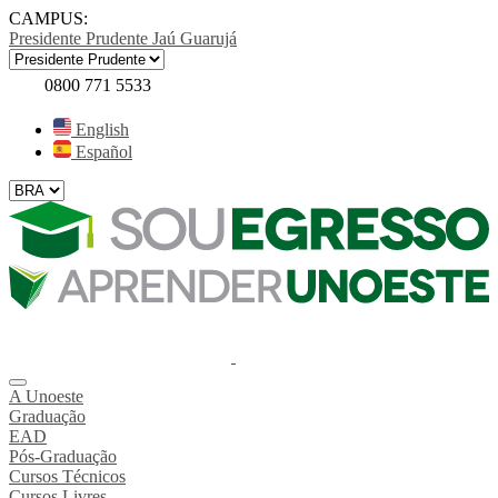
CAMPUS:
Presidente Prudente
Jaú
Guarujá
0800 771 5533
English
Español
A Unoeste
Graduação
EAD
Pós-Graduação
Cursos Técnicos
Cursos Livres