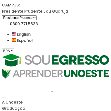
CAMPUS:
Presidente Prudente
Jaú
Guarujá
0800 771 5533
English
Español
A Unoeste
Graduação