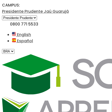
CAMPUS:
Presidente Prudente
Jaú
Guarujá
0800 771 5533
English
Español