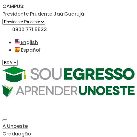
CAMPUS:
Presidente Prudente
Jaú
Guarujá
0800 771 5533
English
Español
A Unoeste
Graduação