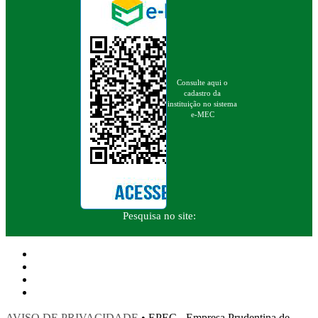
Consulte aqui o
cadastro da
instituição no sistema
e-MEC
Pesquisa no site:
AVISO DE PRIVACIDADE
• EPEC - Empresa Prudentina de