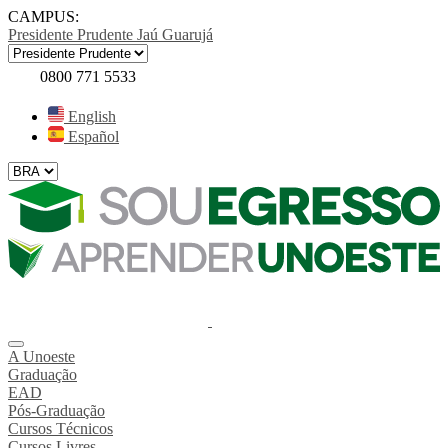
CAMPUS:
Presidente Prudente
Jaú
Guarujá
0800 771 5533
English
Español
A Unoeste
Graduação
EAD
Pós-Graduação
Cursos Técnicos
Cursos Livres