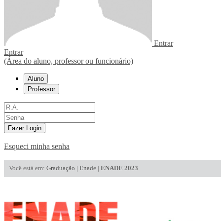
Entrar
Entrar
(Área do aluno, professor ou funcionário)
Aluno
Professor
Fazer Login
Esqueci minha senha
Você está em:
Graduação
|
Enade
|
ENADE 2023