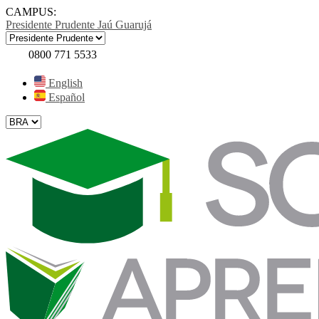
CAMPUS:
Presidente Prudente
Jaú
Guarujá
0800 771 5533
English
Español