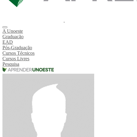
A Unoeste
Graduação
EAD
Pós-Graduação
Cursos Técnicos
Cursos Livres
Pesquisa