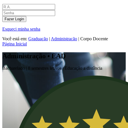
Fazer Login
Esqueci minha senha
Você está em:
Graduação
|
Administração
|
Corpo Docente
Página Inicial
Administração • EAD
Bacharelado |
8 semestres letivos | Educação a distância