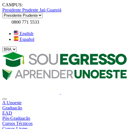
CAMPUS:
Presidente Prudente
Jaú
Guarujá
0800 771 5533
English
Español
A Unoeste
Graduação
EAD
Pós-Graduação
Cursos Técnicos
Cursos Livres