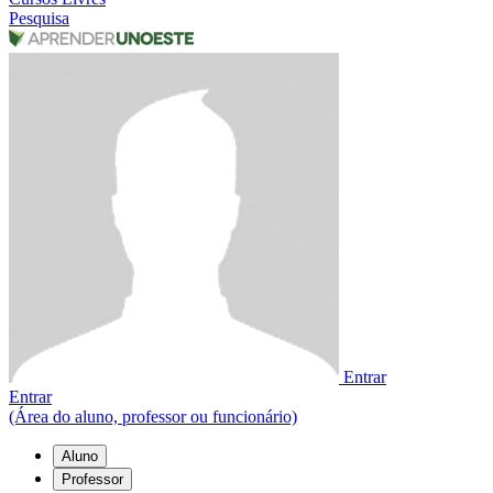
Pesquisa
Entrar
Entrar
(Área do aluno, professor ou funcionário)
Aluno
Professor