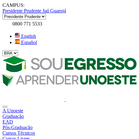
CAMPUS:
Presidente Prudente
Jaú
Guarujá
0800 771 5533
English
Español
A Unoeste
Graduação
EAD
Pós-Graduação
Cursos Técnicos
Cursos Livres