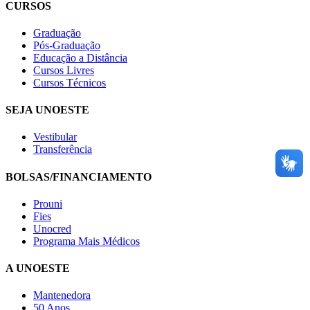
CURSOS
Graduação
Pós-Graduação
Educação a Distância
Cursos Livres
Cursos Técnicos
SEJA UNOESTE
Vestibular
Transferência
BOLSAS/FINANCIAMENTO
Prouni
Fies
Unocred
Programa Mais Médicos
A UNOESTE
Mantenedora
50 Anos