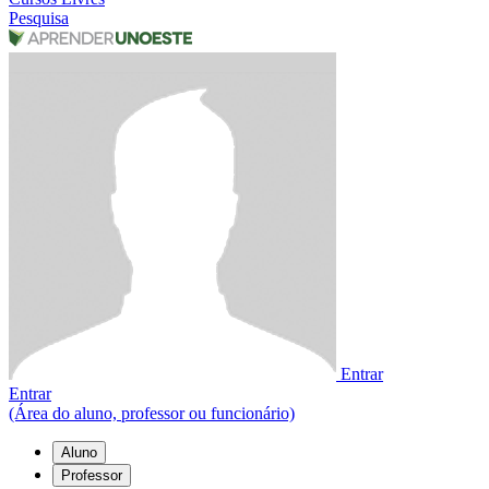
Pesquisa
Entrar
Entrar
(Área do aluno, professor ou funcionário)
Aluno
Professor