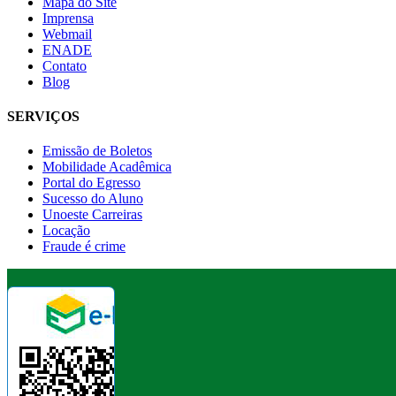
Mapa do Site
Imprensa
Webmail
ENADE
Contato
Blog
SERVIÇOS
Emissão de Boletos
Mobilidade Acadêmica
Portal do Egresso
Sucesso do Aluno
Unoeste Carreiras
Locação
Fraude é crime