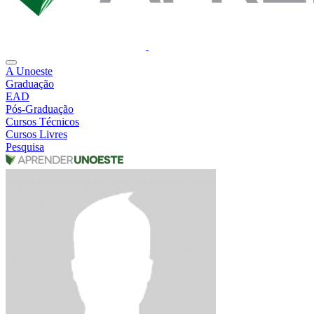
A Unoeste
Graduação
EAD
Pós-Graduação
Cursos Técnicos
Cursos Livres
Pesquisa