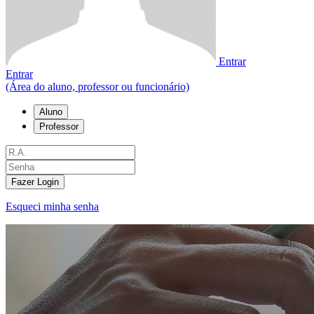
Entrar
Entrar
(Área do aluno, professor ou funcionário)
Aluno
Professor
Fazer Login
Esqueci minha senha