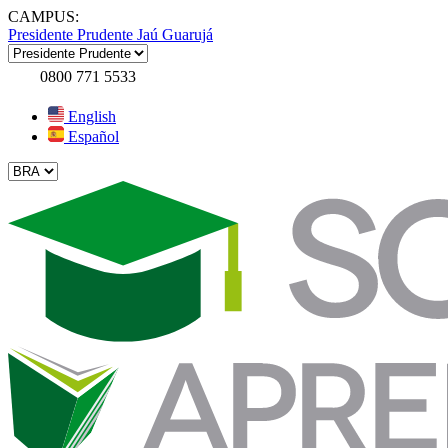
CAMPUS:
Presidente Prudente
Jaú
Guarujá
0800 771 5533
English
Español