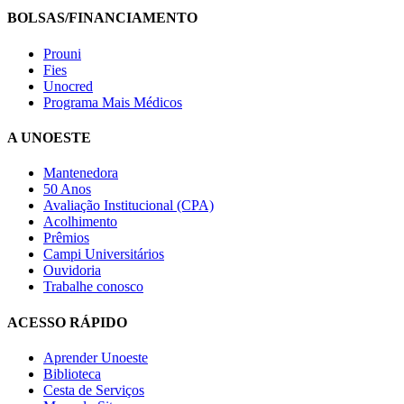
BOLSAS/FINANCIAMENTO
Prouni
Fies
Unocred
Programa Mais Médicos
A UNOESTE
Mantenedora
50 Anos
Avaliação Institucional (CPA)
Acolhimento
Prêmios
Campi Universitários
Ouvidoria
Trabalhe conosco
ACESSO RÁPIDO
Aprender Unoeste
Biblioteca
Cesta de Serviços