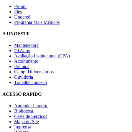
Prouni
Fies
Unocred
Programa Mais Médicos
A UNOESTE
Mantenedora
50 Anos
Avaliação Institucional (CPA)
Acolhimento
Prêmios
Campi Universitários
Ouvidoria
Trabalhe conosco
ACESSO RÁPIDO
Aprender Unoeste
Biblioteca
Cesta de Serviços
Mapa do Site
Imprensa