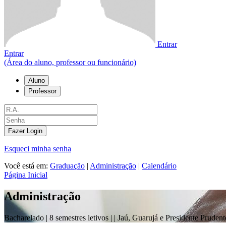
Entrar
Entrar
(Área do aluno, professor ou funcionário)
Aluno
Professor
Fazer Login
Esqueci minha senha
Você está em:
Graduação
|
Administração
|
Calendário
Página Inicial
Administração
Bacharelado |
8 semestres letivos |
| Jaú, Guarujá e Presidente Prudent