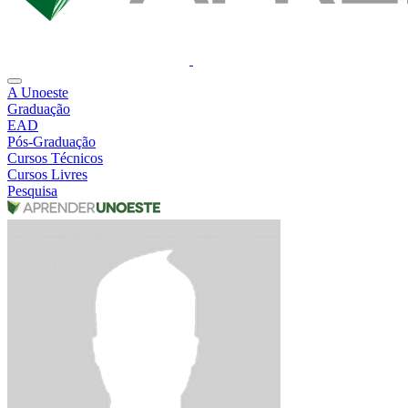
A Unoeste
Graduação
EAD
Pós-Graduação
Cursos Técnicos
Cursos Livres
Pesquisa