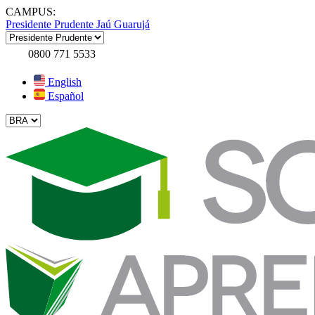
CAMPUS:
Presidente Prudente
Jaú
Guarujá
0800 771 5533
English
Español