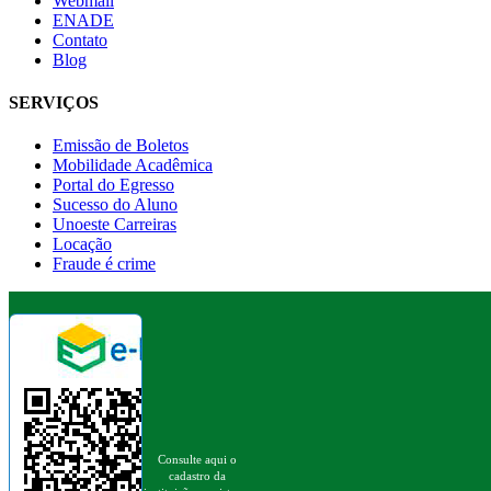
Webmail
ENADE
Contato
Blog
SERVIÇOS
Emissão de Boletos
Mobilidade Acadêmica
Portal do Egresso
Sucesso do Aluno
Unoeste Carreiras
Locação
Fraude é crime
Consulte aqui o
cadastro da