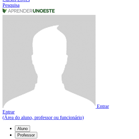
Pesquisa
Entrar
Entrar
(Área do aluno, professor ou funcionário)
Aluno
Professor