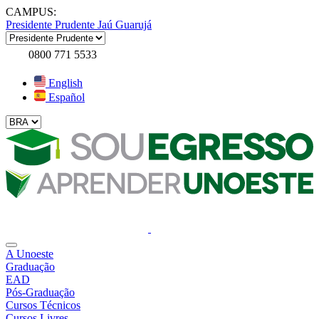
CAMPUS:
Presidente Prudente
Jaú
Guarujá
0800 771 5533
English
Español
A Unoeste
Graduação
EAD
Pós-Graduação
Cursos Técnicos
Cursos Livres