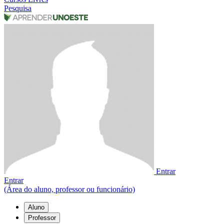
Pesquisa
Entrar
Entrar
(Área do aluno, professor ou funcionário)
Aluno
Professor