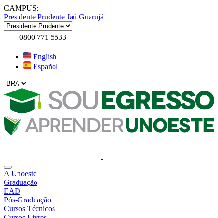
CAMPUS:
Presidente Prudente
Jaú
Guarujá
0800 771 5533
English
Español
A Unoeste
Graduação
EAD
Pós-Graduação
Cursos Técnicos
Cursos Livres