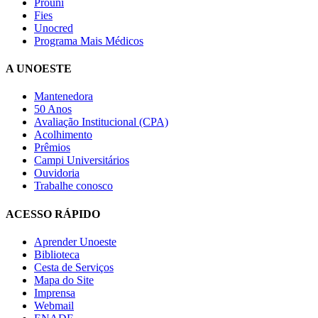
Prouni
Fies
Unocred
Programa Mais Médicos
A UNOESTE
Mantenedora
50 Anos
Avaliação Institucional (CPA)
Acolhimento
Prêmios
Campi Universitários
Ouvidoria
Trabalhe conosco
ACESSO RÁPIDO
Aprender Unoeste
Biblioteca
Cesta de Serviços
Mapa do Site
Imprensa
Webmail