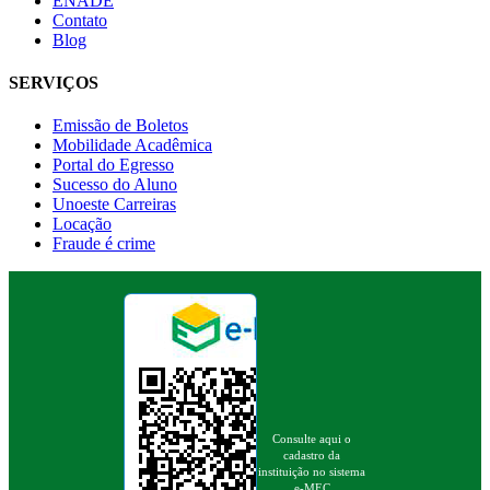
ENADE
Contato
Blog
SERVIÇOS
Emissão de Boletos
Mobilidade Acadêmica
Portal do Egresso
Sucesso do Aluno
Unoeste Carreiras
Locação
Fraude é crime
Consulte aqui o
cadastro da
instituição no sistema
e-MEC