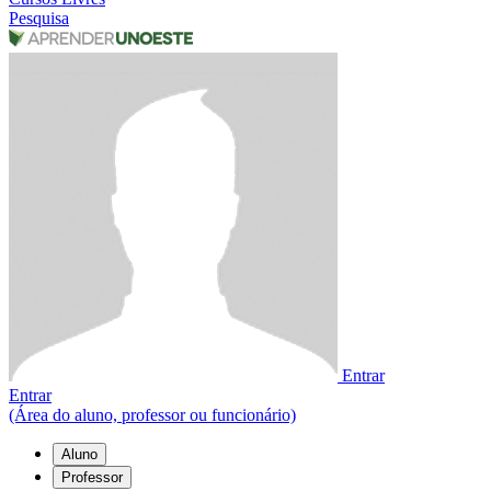
Pesquisa
Entrar
Entrar
(Área do aluno, professor ou funcionário)
Aluno
Professor