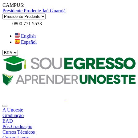
CAMPUS:
Presidente Prudente
Jaú
Guarujá
0800 771 5533
English
Español
A Unoeste
Graduação
EAD
Pós-Graduação
Cursos Técnicos
Cursos Livres