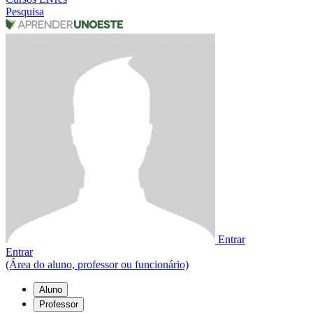
Pesquisa
Entrar
Entrar
(Área do aluno, professor ou funcionário)
Aluno
Professor