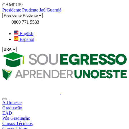
CAMPUS:
Presidente Prudente
Jaú
Guarujá
0800 771 5533
English
Español
A Unoeste
Graduação
EAD
Pós-Graduação
Cursos Técnicos
Cursos Livres