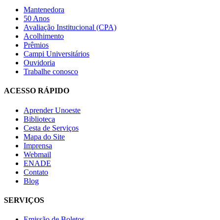
Mantenedora
50 Anos
Avaliação Institucional (CPA)
Acolhimento
Prêmios
Campi Universitários
Ouvidoria
Trabalhe conosco
ACESSO RÁPIDO
Aprender Unoeste
Biblioteca
Cesta de Serviços
Mapa do Site
Imprensa
Webmail
ENADE
Contato
Blog
SERVIÇOS
Emissão de Boletos