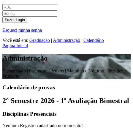
Fazer Login
Esqueci minha senha
Você está em:
Graduação
|
Administração
|
Calendário
Página Inicial
Administração
Bacharelado |
8 semestres letivos | Matutino e Noturno
| Presidente
Prudente
Calendário de provas
2° Semestre 2026 - 1ª Avaliação Bimestral
Disciplinas Presenciais
Nenhum Registro cadastrado no momento!