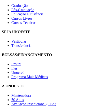
Graduação
Pós-Graduação
Educação a Distância
Cursos Livres
Cursos Técnicos
SEJA UNOESTE
Vestibular
Transferência
BOLSAS/FINANCIAMENTO
Prouni
Fies
Unocred
Programa Mais Médicos
A UNOESTE
Mantenedora
50 Anos
Avaliação Institucional (CPA)