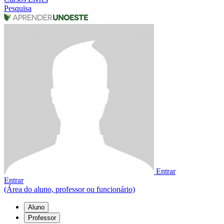
Pesquisa
Entrar
Entrar
(Área do aluno, professor ou funcionário)
Aluno
Professor