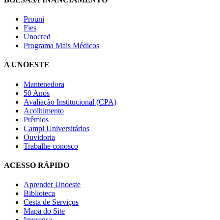
Prouni
Fies
Unocred
Programa Mais Médicos
A UNOESTE
Mantenedora
50 Anos
Avaliação Institucional (CPA)
Acolhimento
Prêmios
Campi Universitários
Ouvidoria
Trabalhe conosco
ACESSO RÁPIDO
Aprender Unoeste
Biblioteca
Cesta de Serviços
Mapa do Site
Imprensa