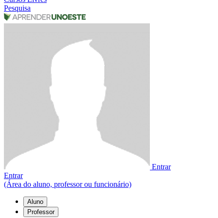
Pesquisa
Entrar
Entrar
(Área do aluno, professor ou funcionário)
Aluno
Professor