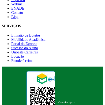
Webmail
ENADE
Contato
Blog
SERVIÇOS
Emissão de Boletos
Mobilidade Acadêmica
Portal do Egresso
Sucesso do Aluno
Unoeste Carreiras
Locação
Fraude é crime
Consulte aqui o