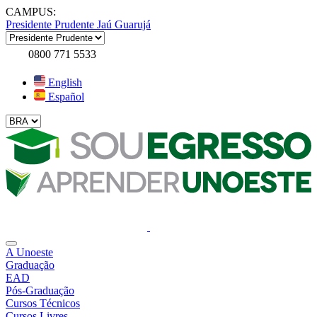
CAMPUS:
Presidente Prudente
Jaú
Guarujá
0800 771 5533
English
Español
A Unoeste
Graduação
EAD
Pós-Graduação
Cursos Técnicos
Cursos Livres