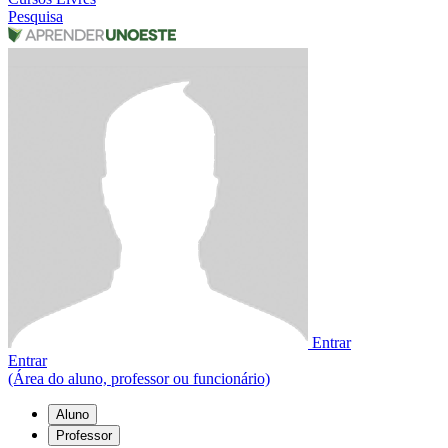
Pesquisa
Entrar
Entrar
(Área do aluno, professor ou funcionário)
Aluno
Professor