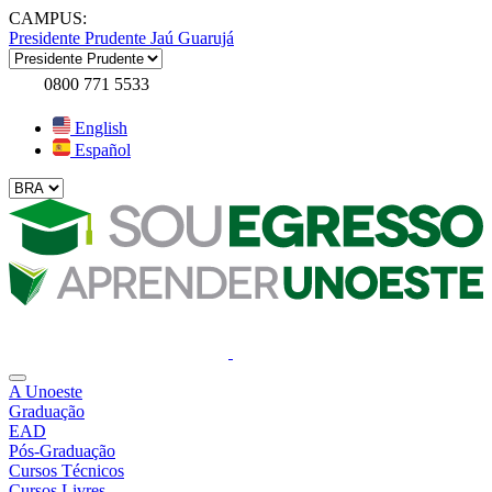
CAMPUS:
Presidente Prudente
Jaú
Guarujá
0800 771 5533
English
Español
A Unoeste
Graduação
EAD
Pós-Graduação
Cursos Técnicos
Cursos Livres