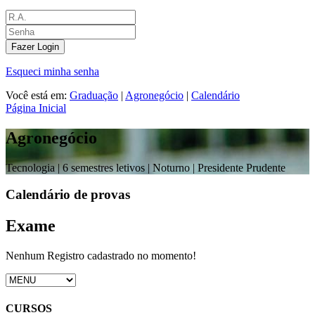
Fazer Login
Esqueci minha senha
Você está em:
Graduação
|
Agronegócio
|
Calendário
Página Inicial
Agronegócio
Tecnologia |
6 semestres letivos | Noturno
| Presidente Prudente
Calendário de provas
Exame
Nenhum Registro cadastrado no momento!
CURSOS