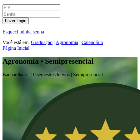
Fazer Login
Esqueci minha senha
Você está em:
Graduação
|
Agronomia
|
Calendário
Página Inicial
Agronomia • Semipresencial
Bacharelado |
10 semestres letivos |
Semipresencial