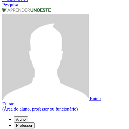
Pesquisa
Entrar
Entrar
(Área do aluno, professor ou funcionário)
Aluno
Professor