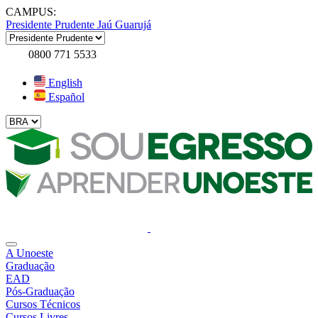
CAMPUS:
Presidente Prudente
Jaú
Guarujá
0800 771 5533
English
Español
A Unoeste
Graduação
EAD
Pós-Graduação
Cursos Técnicos
Cursos Livres