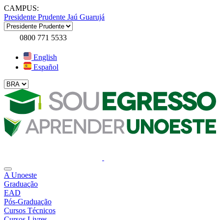
CAMPUS:
Presidente Prudente
Jaú
Guarujá
0800 771 5533
English
Español
A Unoeste
Graduação
EAD
Pós-Graduação
Cursos Técnicos
Cursos Livres