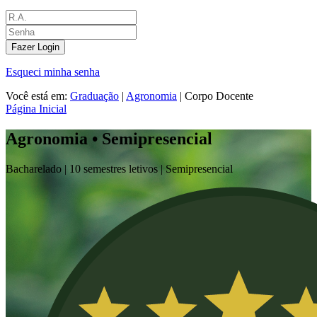
Fazer Login
Esqueci minha senha
Você está em:
Graduação
|
Agronomia
|
Corpo Docente
Página Inicial
Agronomia • Semipresencial
Bacharelado |
10 semestres letivos |
Semipresencial