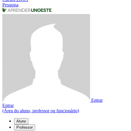
Pesquisa
Entrar
Entrar
(Área do aluno, professor ou funcionário)
Aluno
Professor