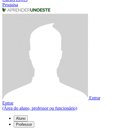
Pesquisa
Entrar
Entrar
(Área do aluno, professor ou funcionário)
Aluno
Professor