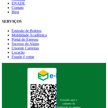
ENADE
Contato
Blog
SERVIÇOS
Emissão de Boletos
Mobilidade Acadêmica
Portal do Egresso
Sucesso do Aluno
Unoeste Carreiras
Locação
Fraude é crime
Consulte aqui o
cadastro da
instituição no sistema