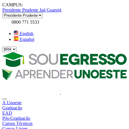
CAMPUS:
Presidente Prudente
Jaú
Guarujá
0800 771 5533
English
Español
A Unoeste
Graduação
EAD
Pós-Graduação
Cursos Técnicos
Cursos Livres